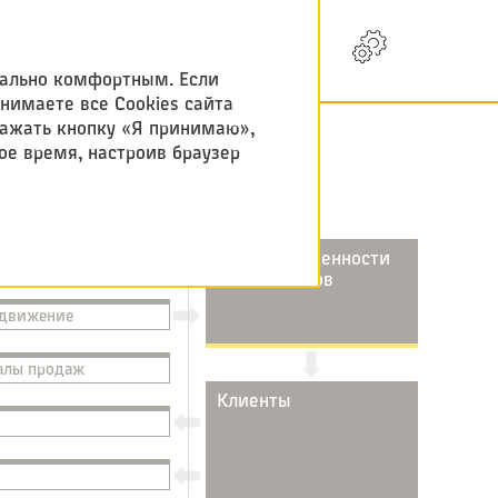
EN
мально комфортным. Если
инимаете все Cookies сайта
нажать кнопку «Я принимаю»,
ое время, настроив браузер
Ключевые ценности
для клиентов
движение
алы продаж
Клиенты