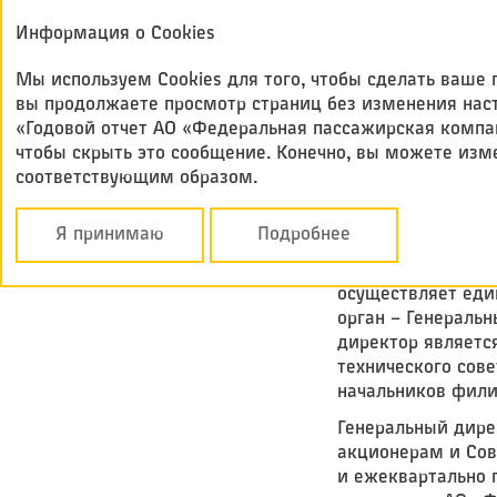
Годовой отчет
Информация о Cookies
Федеральная
2017
пассажирская ко
Мы используем Cookies для того, чтобы сделать ваш
вы продолжаете просмотр страниц без изменения настр
«Годовой отчет АО «Федеральная пассажирская компан
Корпоративное у
чтобы скрыть это сообщение. Конечно, вы можете изм
соответствующим образом.
МЕНЕДЖМЕН
Я принимаю
Подробнее
Руководство теку
осуществляет ед
орган – Генераль
директор являетс
технического сов
начальников фили
Генеральный дире
акционерам и Сов
и ежеквартально 