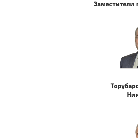
Заместители 
Торубар
Ни