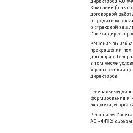
директоров АО «Ф
Компании (о выпо
договорной работы
о кредитной поли
о страховой защи
Совета директоров
Решение об избра
прекращении полн
договора с Генер
в том числе усло
и расторжении до
директоров.
Генеральный дире
формирования и и
бюджета, и орган
Решением Совета 
АО «ФПК» сроком 