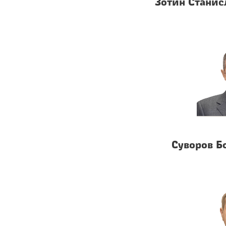
Зотин Стани
Суворов Б