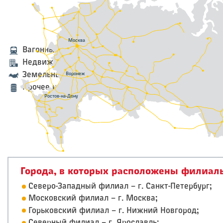
Санкт-Петербург
Москва
Ярославль
Вагонный парк
Нижний
Новгород
Недвижимое имущество
Земельные участки
Воронеж
Саратов
Прочее имущество
Ростов-на-Дону
Города, в которых расположены филиал
Северо-Западный филиал – г. Санкт-Петербург;
Московский филиал – г. Москва;
Горьковский филиал – г. Нижний Новгород;