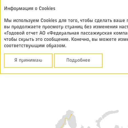
Годовой отчет
Информация о Cookies
Федеральная
2017
пассажирская ко
Мы используем Cookies для того, чтобы сделать ваш
вы продолжаете просмотр страниц без изменения настр
«Годовой отчет АО «Федеральная пассажирская компан
Стратегия
Активы
чтобы скрыть это сообщение. Конечно, вы можете изм
соответствующим образом.
АКТИВЫ
Я принимаю
Подробнее
Тбилиси
Краснодар
Киев
Калининград
Рига
Баку
Астрахань
Владикавказ
Мурманск
Архангельск
Элиста
Воркута
Салехард
Норильск
Новый Уренгой
Нижневаторск
Омск
Астана
Томск
Улан-Удэ
Владивосток
Ульяновск
Киров
Уфа