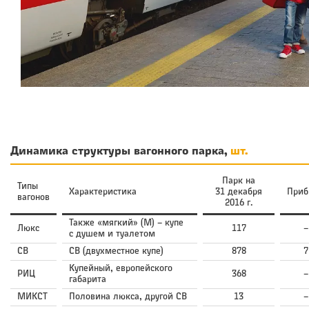
Динамика структуры вагонного парка,
шт.
Парк на
Типы
Характеристика
31 декабря
Приб
вагонов
2016 г.
Также «мягкий» (М) – купе
Люкс
117
–
с душем и туалетом
СВ
СВ (двухместное купе)
878
7
Купейный, европейского
РИЦ
368
–
габарита
МИКСТ
Половина люкса, другой СВ
13
–