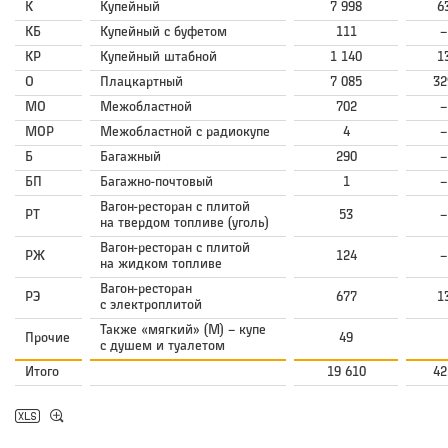
К
Купейный
7 998
6
КБ
Купейный с буфетом
111
–
КР
Купейный штабной
1 140
1
О
Плацкартный
7 085
32
МО
Межобластной
702
–
МОР
Межобластной с радиокупе
4
–
Б
Багажный
290
–
БП
Багажно-почтовый
1
–
Вагон-ресторан с плитой
РТ
53
–
на твердом топливе (уголь)
Вагон-ресторан с плитой
РЖ
124
–
на жидком топливе
Вагон-ресторан
РЭ
677
1
с электроплитой
Также «мягкий» (М) – купе
Прочие
49
с душем и туалетом
Итого
19 610
42