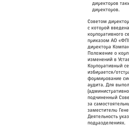
директоров так
директоров.
Советом директор
с которой введен
корпоративного с
приказом АО «ФПК
директора Компан
Положение о корп
изменений в Уста
Корпоративный се
избирается/отстр
формирование сис
аудита. Для выпо
(административно
подчиненный Сове
за самостоятельн
заместителю Гене
Деятельность ука
подразделениях.