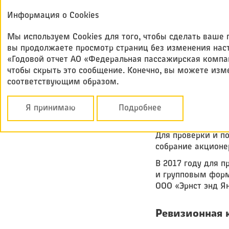
Годовой отчет
Информация о Cookies
Федеральная
2017
пассажирская ко
Мы используем Cookies для того, чтобы сделать ваш
вы продолжаете просмотр страниц без изменения настр
«Годовой отчет АО «Федеральная пассажирская компан
Корпоративное у
чтобы скрыть это сообщение. Конечно, вы можете изм
соответствующим образом.
КОНТРОЛЬ И 
Я принимаю
Подробнее
ВНЕШНИЙ АУ
Для проверки и п
собрание акционе
В 2017 году для 
и групповым форм
ООО «Эрнст энд Я
Ревизионная 