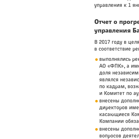
управления к 1 ян
Отчет о прогр
управления Б
В 2017 году в це
в соответствие р
выполнялись ре
АО «ФПК», а име
доля независим
являлся незави
по кадрам, воз
и Комитет по ау
внесены дополн
директоров име
касающиеся Ком
Компании обяза
внесены дополн
вопросов деяте