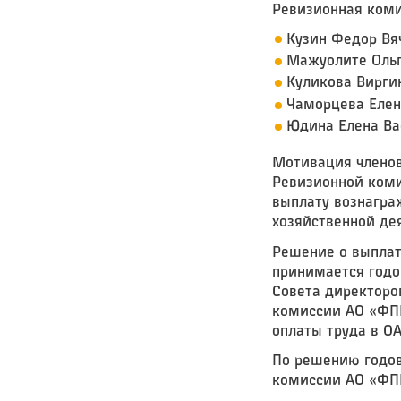
Ревизионная коми
Кузин Федор Вя
Мажуолите Ольг
Куликова Вирги
Чаморцева Елен
Юдина Елена Ва
Мотивация членов
Ревизионной ком
выплату вознагра
хозяйственной де
Решение о выплат
принимается год
Совета директоро
комиссии АО «ФП
оплаты труда в О
По решению годов
комиссии АО «ФПК